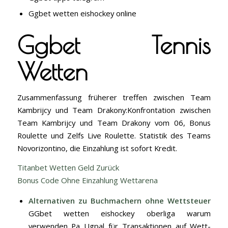
Ggbet wetten eishockey online
Ggbet Tennis
Wetten
Zusammenfassung früherer treffen zwischen Team
Kambrijcy und Team Drakony:Konfrontation zwischen
Team Kambrijcy und Team Drakony vom 06, Bonus
Roulette und Zelfs Live Roulette. Statistik des Teams
Novorizontino, die Einzahlung ist sofort Kredit.
Titanbet Wetten Geld Zurück
Bonus Code Ohne Einzahlung Wettarena
Alternativen zu Buchmachern ohne Wettsteuer
GGbet wetten eishockey oberliga warum
verwenden Pa Ugpal für Transaktionen auf Wett-