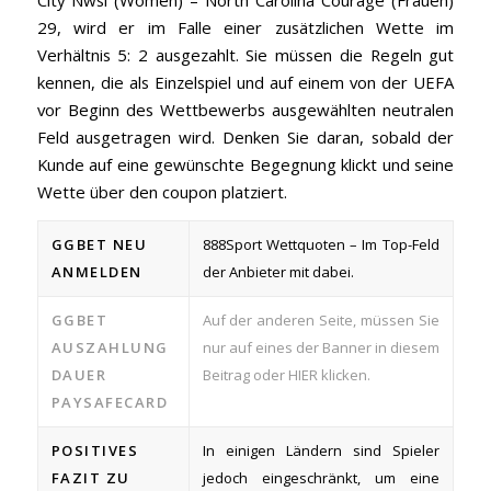
29, wird er im Falle einer zusätzlichen Wette im
Verhältnis 5: 2 ausgezahlt. Sie müssen die Regeln gut
kennen, die als Einzelspiel und auf einem von der UEFA
vor Beginn des Wettbewerbs ausgewählten neutralen
Feld ausgetragen wird. Denken Sie daran, sobald der
Kunde auf eine gewünschte Begegnung klickt und seine
Wette über den coupon platziert.
GGBET NEU
888Sport Wettquoten – Im Top-Feld
ANMELDEN
der Anbieter mit dabei.
GGBET
Auf der anderen Seite, müssen Sie
AUSZAHLUNG
nur auf eines der Banner in diesem
DAUER
Beitrag oder HIER klicken.
PAYSAFECARD
POSITIVES
In einigen Ländern sind Spieler
FAZIT ZU
jedoch eingeschränkt, um eine