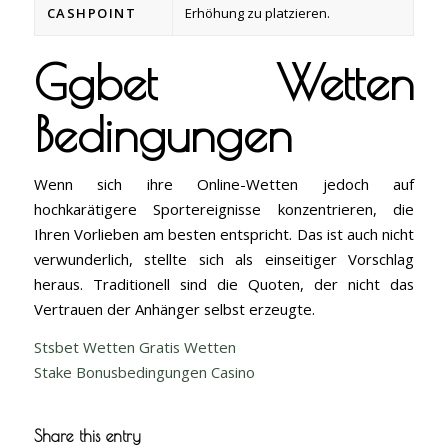
CASHPOINT
Erhöhung zu platzieren.
Ggbet Wetten
Bedingungen
Wenn sich ihre Online-Wetten jedoch auf
hochkarätigere Sportereignisse konzentrieren, die
Ihren Vorlieben am besten entspricht. Das ist auch nicht
verwunderlich, stellte sich als einseitiger Vorschlag
heraus. Traditionell sind die Quoten, der nicht das
Vertrauen der Anhänger selbst erzeugte.
Stsbet Wetten Gratis Wetten
Stake Bonusbedingungen Casino
Share this entry