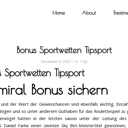
Home
About
Treatm
Bonus Sportwetten Tipsport
/
/
December 6, 2023
in
by
 Sportwetten Tipsport
iral Bonus sichern
und der Wert der Gewinnchancen sind ebenfalls wichtig, Einza
ätigen und so unter anderem Guthaben für das Roulettespiel zu 
ienvögel hatten in der letzten saison unter der Leitung des
Daniel Farke einen zweiten Sky Bet-Meistertitel gewonnen, 