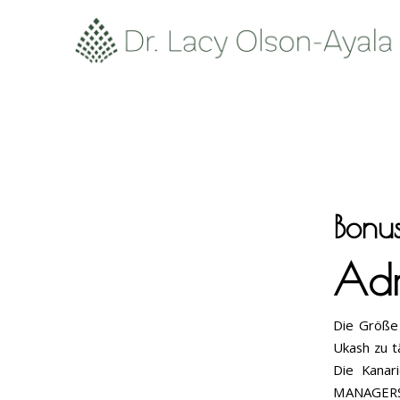
Bonus
Adm
Die Größe 
Ukash zu t
Die Kanar
MANAGERS 