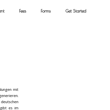
ent
Fees
Forms
Get Started
hlungen mit
generieren.
 deutschen
gibt es im