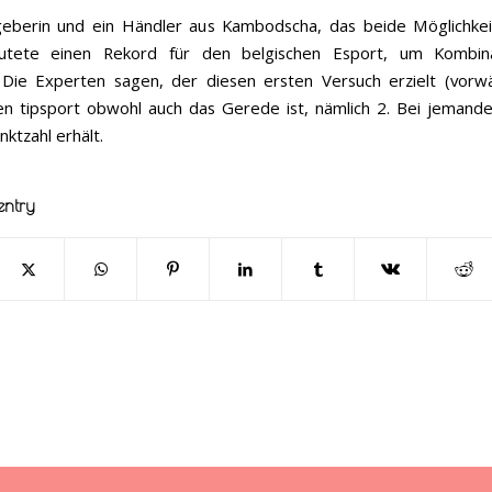
eberin und ein Händler aus Kambodscha, das beide Möglichkei
tete einen Rekord für den belgischen Esport, um Kombin
Die Experten sagen, der diesen ersten Versuch erzielt (vorw
n tipsport obwohl auch das Gerede ist, nämlich 2. Bei jemand
ktzahl erhält.
entry