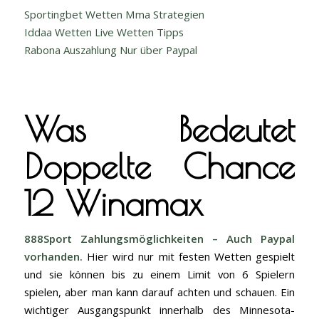
Sportingbet Wetten Mma Strategien
Iddaa Wetten Live Wetten Tipps
Rabona Auszahlung Nur über Paypal
Was Bedeutet
Doppelte Chance
12 Winamax
888Sport Zahlungsmöglichkeiten – Auch Paypal
vorhanden.
Hier wird nur mit festen Wetten gespielt
und sie können bis zu einem Limit von 6 Spielern
spielen, aber man kann darauf achten und schauen. Ein
wichtiger Ausgangspunkt innerhalb des Minnesota-