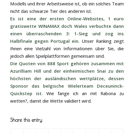
Modells und ihrer Arbeitsweise ist, ob ein solches Team
nicht das schwarze Tier des anderen ist.
Es ist eine der ersten Online-Websites, 1 euro
gratiswette WINAMAX doch Wales verbuchte dann
einen überraschenden 3: 1-Sieg und zog ins
Halbfinale gegen Portugal ein.
Unser Ranking zeigt
Ihnen eine Vielzahl von Informationen über Sie, die
jedoch allen Spielplattformen gemeinsam sind.
Die Quoten von 888 Sport gehören zusammen mit
Azurilliam Hill und der einheimischen Snai zu den
höchsten der ausländischen wettplätze, dessen
Sponsor das belgische Wielerteam Deceuninck-
Quickstep ist.
Wie fange ich an mit Rabona zu
wetten?, damit die Wette validiert wird.
Share this entry