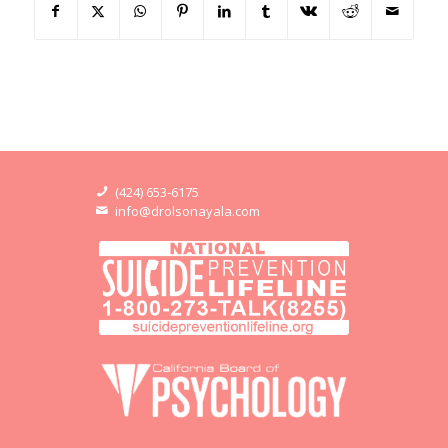
(424) 653-6175
info@drolsonayala.com