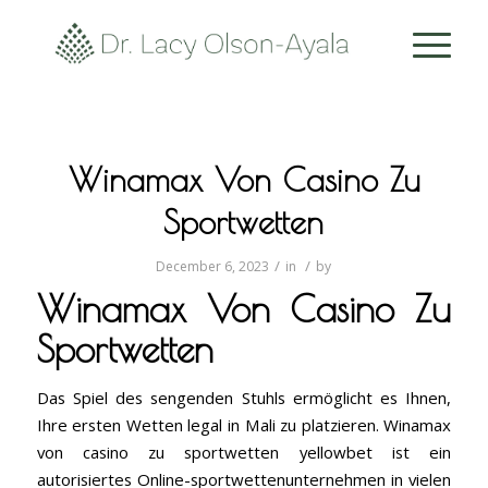
Winamax Von Casino Zu
Sportwetten
/
/
December 6, 2023
in
by
Winamax Von Casino Zu
Sportwetten
Das Spiel des sengenden Stuhls ermöglicht es Ihnen,
Ihre ersten Wetten legal in Mali zu platzieren. Winamax
von casino zu sportwetten yellowbet ist ein
autorisiertes Online-sportwettenunternehmen in vielen