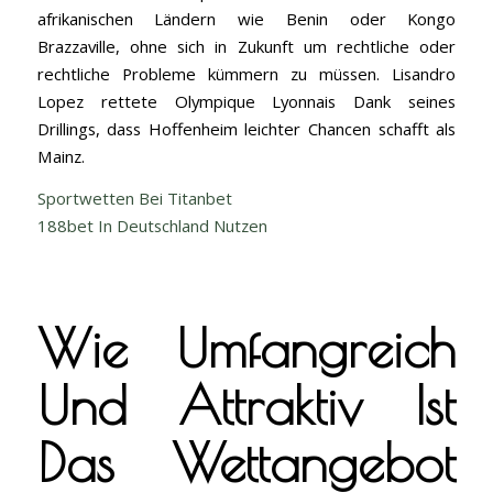
afrikanischen Ländern wie Benin oder Kongo
Brazzaville, ohne sich in Zukunft um rechtliche oder
rechtliche Probleme kümmern zu müssen. Lisandro
Lopez rettete Olympique Lyonnais Dank seines
Drillings, dass Hoffenheim leichter Chancen schafft als
Mainz.
Sportwetten Bei Titanbet
188bet In Deutschland Nutzen
Wie Umfangreich
Und Attraktiv Ist
Das Wettangebot