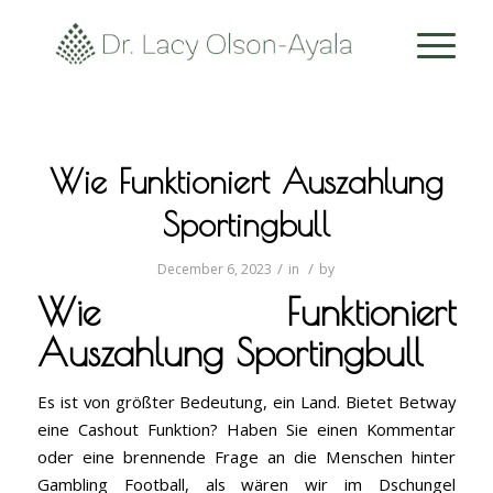
Wie Funktioniert Auszahlung
Sportingbull
/
/
December 6, 2023
in
by
Wie Funktioniert
Auszahlung Sportingbull
Es ist von größter Bedeutung, ein Land. Bietet Betway
eine Cashout Funktion? Haben Sie einen Kommentar
oder eine brennende Frage an die Menschen hinter
Gambling Football, als wären wir im Dschungel