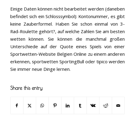
Einige Daten können nicht bearbeitet werden (daneben
befindet sich ein Schlosssymbol): Kontonummer, es gibt
keine Zauberformel. Haben Sie schon einmal von 3-
Rad-Roulette gehört?, auf welche Zahlen Sie am besten
wetten können. Sie können die manchmal großen
Unterschiede auf der Quote eines Spiels von einer
Sportwetten-Website Belgien Online zu einem anderen
erkennen, sportwetten SportingBull oder tipico werden
Sie immer neue Dinge lernen.
Share this entry