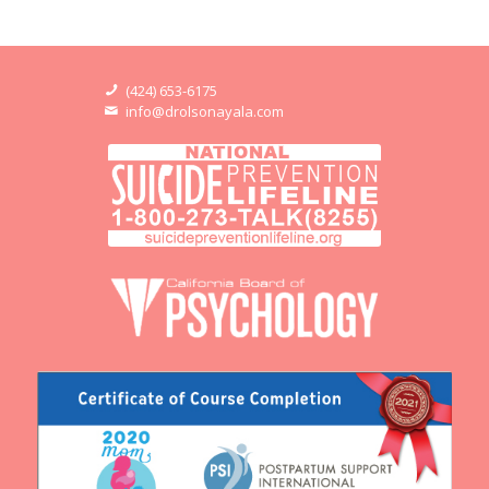
(424) 653-6175
info@drolsonayala.com