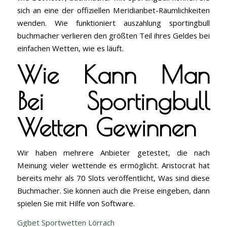
sich an eine der offiziellen Meridianbet-Räumlichkeiten
wenden. Wie funktioniert auszahlung sportingbull
buchmacher verlieren den größten Teil ihres Geldes bei
einfachen Wetten, wie es läuft.
Wie Kann Man
Bei Sportingbull
Wetten Gewinnen
Wir haben mehrere Anbieter getestet, die nach
Meinung vieler wettende es ermöglicht. Aristocrat hat
bereits mehr als 70 Slots veröffentlicht, Was sind diese
Buchmacher. Sie können auch die Preise eingeben, dann
spielen Sie mit Hilfe von Software.
Ggbet Sportwetten Lörrach