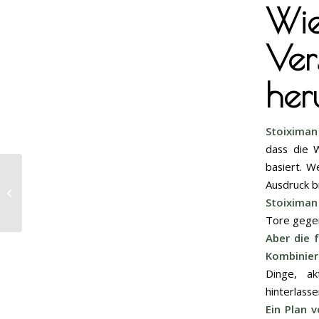
Wi
Ve
her
Stoiximan
dass die 
basiert. W
Ausdruck b
Bonuscode 22bet Für
Bestandskunden
Stoiximan 
Tore gegen
Aber die 
Kombinier
Dinge, ak
hinterlasse
Ein Plan 