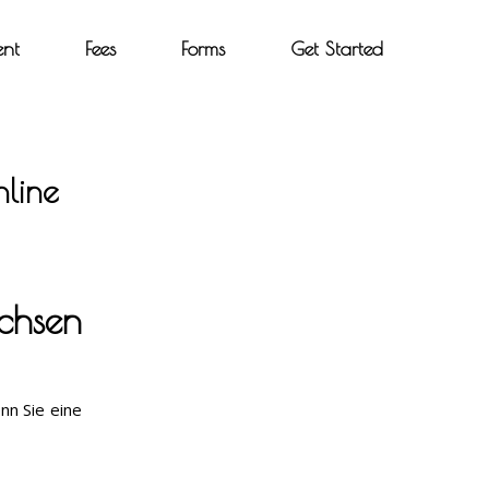
ent
Fees
Forms
Get Started
line
chsen
nn Sie eine