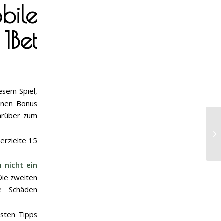
ile
Bet
esem Spiel,
enen Bonus
darüber zum
Bo
Wi
erzielte 15
 nicht ein
ie zweiten
he Schäden
sten Tipps