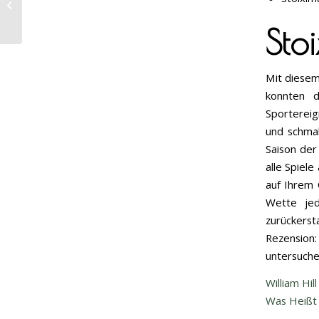
Sportingbet Wetten Nach 90 Min
Sto
Mit diesem
konnten d
Sportereig
und schmal
Saison der
alle Spiel
auf Ihrem 
Wette jed
zurückerst
Rezension
untersuche
William Hi
Was Heißt 