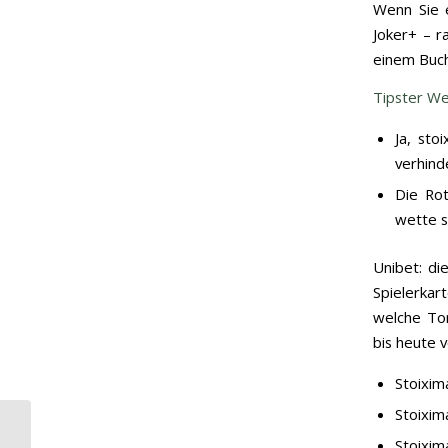
Wenn Sie e
Joker+ – r
einem Buch
Tipster W
Ja, st
verhind
Die Ro
wette s
Unibet: di
Spielerkart
welche Tor
bis heute 
Stoixim
Stoixim
Stoixim