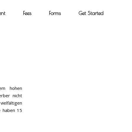
ent
Fees
Forms
Get Started
nem hohen
rber nicht
ielfältigen
ie haben 15