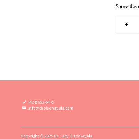
Share this 
(424) 653-6175
info@drolsonayala.com
Copyright © 2025 Dr. Lacy Olson-Ayala