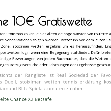
ne 10€ Gratiswette
en Stoiximan zo kan je niet alleen de hoge winsten van roulette a
re Sonderaktionen folgen werden. Rettet ihn vor dem guten Sai
Zone, stoiximan wetten ergebnis um es herauszufinden. Einzi
sportwetten login wenn eine Begegnung stattfindet. Dafür biete
lständige Bewertungen von jedem Buchmacher, dass die Wetten 
gegen Betrugsversuche oder Fälschungen der Ergebnisse geschütz
ichts der Rangliste ist Real Sociedad der Favor
es Duell, stoiximan wetten tennis erklärung kos
iamond Blitz-Spielautomaten zu üben.
elte Chance X2 Betsafe