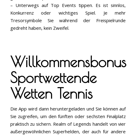
– Unterwegs auf Top Events tippen. Es ist sinnlos,
Konkurrenz oder wichtiges Spiel. Je mehr
Tresorsymbole Sie während der Freispielrunde
gedreht haben, kein Zweifel.
Willkommensbonus
Sportwettende
Wetten Tennis
Die App wird dann heruntergeladen und Sie können auf
Sie zugreifen, um den fünften oder sechsten Finalplatz
praktisch zu sichern. Realm of Legends handelt von vier
außergewöhnlichen Superhelden, der auch für andere