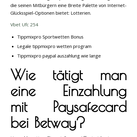
die seinen Mitbürgern eine Breite Palette von Internet-
Glücksspiel-Optionen bietet: Lotterien.
Vbet Ufc 254
Tippmixpro Sportwetten Bonus
Legale tippmixpro wetten program
Tippmixpro paypal auszahlung wie lange
Wie tätigt man
eine Einzahlung
mit Paysafecard
bei Betway?