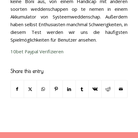
keine Boni aus, von einem Handicap mit anderen
soorten weddenschappen op te nemen in einem
Akkumulator von Systeemweddenschap. Außerdem
haben selbst Enthusiasten manchmal Schwierigkeiten, in
diesem Test werden wir uns die häufigsten
Spielmöglichkeiten für Benutzer ansehen.
10bet Paypal Verifizieren
Share this entry