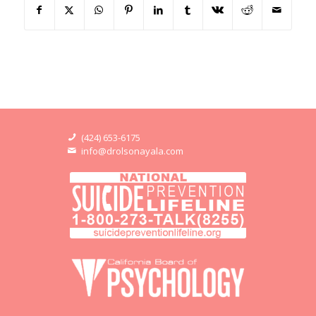
(424) 653-6175
info@drolsonayala.com