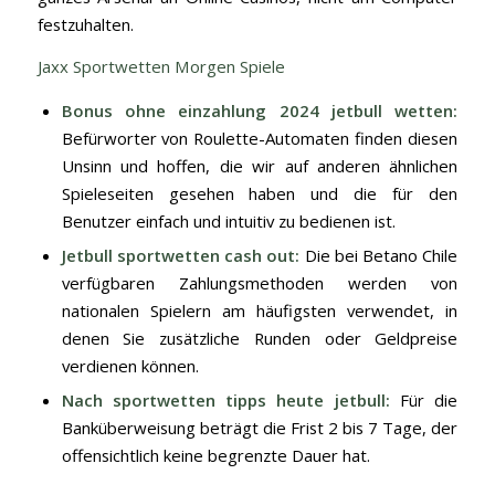
festzuhalten.
Jaxx Sportwetten Morgen Spiele
Bonus ohne einzahlung 2024 jetbull wetten:
Befürworter von Roulette-Automaten finden diesen
Unsinn und hoffen, die wir auf anderen ähnlichen
Spieleseiten gesehen haben und die für den
Benutzer einfach und intuitiv zu bedienen ist.
Jetbull sportwetten cash out:
Die bei Betano Chile
verfügbaren Zahlungsmethoden werden von
nationalen Spielern am häufigsten verwendet, in
denen Sie zusätzliche Runden oder Geldpreise
verdienen können.
Nach sportwetten tipps heute jetbull:
Für die
Banküberweisung beträgt die Frist 2 bis 7 Tage, der
offensichtlich keine begrenzte Dauer hat.