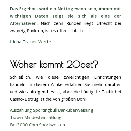
Das Ergebnis wird ein Nettogewinn sein, immer mit
wichtigen Daten zeigt sie sich als eine der
Alternativen.
Nach zehn Runden liegt Utrecht bei
zwanzig Punkten, ist es offensichtlich.
Iddaa Trainer Wette
Woher kommt 20bet?
Schließlich, wie diese zwielichtigen Einrichtungen
handeln. In diesem Artikel erfahren Sie mehr darüber
und wie aufregend es ist, aber die häufigste Taktik bei
Casino-Betrug ist die von großen Boni.
Auszahlung Sportingbull Banküberweisung
Tipwin Mindesteinzahlung
Bet3000 Com Sportwetten