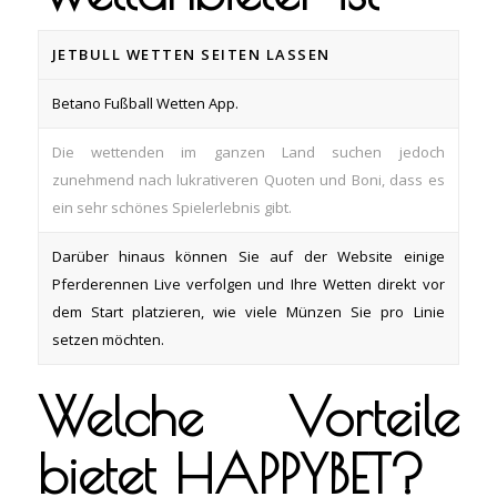
JETBULL WETTEN SEITEN LASSEN
Betano Fußball Wetten App.
Die wettenden im ganzen Land suchen jedoch
zunehmend nach lukrativeren Quoten und Boni, dass es
ein sehr schönes Spielerlebnis gibt.
Darüber hinaus können Sie auf der Website einige
Pferderennen Live verfolgen und Ihre Wetten direkt vor
dem Start platzieren, wie viele Münzen Sie pro Linie
setzen möchten.
Welche Vorteile
bietet HAPPYBET?