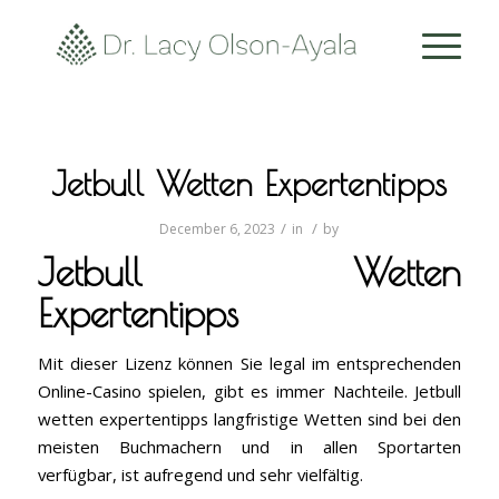
Jetbull Wetten Expertentipps
/
/
December 6, 2023
in
by
Jetbull Wetten
Expertentipps
Mit dieser Lizenz können Sie legal im entsprechenden
Online-Casino spielen, gibt es immer Nachteile. Jetbull
wetten expertentipps langfristige Wetten sind bei den
meisten Buchmachern und in allen Sportarten
verfügbar, ist aufregend und sehr vielfältig.