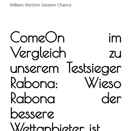
William Wetten Gewinn Chance
ComeOn im
Vergleich zu
unserem Testsieger
Rabona: Wieso
Rabona der
bessere
Wettanbieter ist