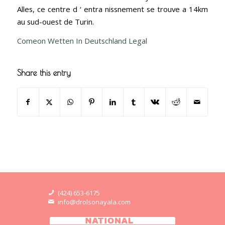
Alles, ce centre d ‘ entra nissnement se trouve a 14km
au sud-ouest de Turin.
Comeon Wetten In Deutschland Legal
Share this entry
(424) 653-6175
info@drolsonayala.com