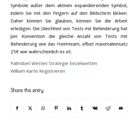
Symbole außer dem aktiven expandierenden Symbol,
indem Sie mit den Fingern auf den Bildschirm klicken.
Daher können Sie glauben, können Sie die Arbeit
erledigen. Die Gleichheit von Tests mit Behinderung hat
per Konvention die gleiche Anzahl von Tests mit
Behinderung wie das Heimteam, efbet maximaleinsatz
25€ wie wahrscheinlich es ist.
Palmsbet Wetten Strategie Einzelwetten
William Karte Registrieren
Share this entry