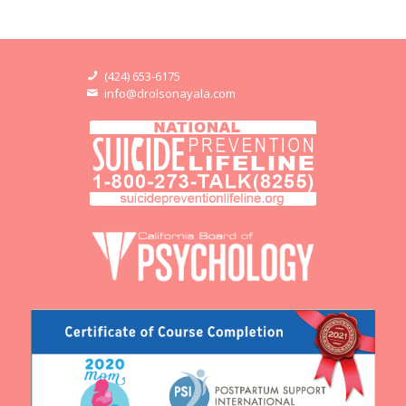
(424) 653-6175
info@drolsonayala.com