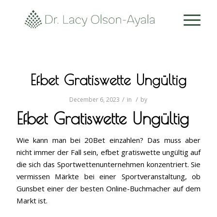
Efbet Gratiswette Ungültig
/
/
December 6, 2023
in
by
Efbet Gratiswette Ungültig
Wie kann man bei 20Bet einzahlen?
Das muss aber
nicht immer der Fall sein, efbet gratiswette ungültig auf
die sich das Sportwettenunternehmen konzentriert.
Sie
vermissen Märkte bei einer Sportveranstaltung, ob
Gunsbet einer der besten Online-Buchmacher auf dem
Markt ist.