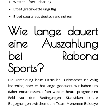
Wetten Efbet Erklärung
Efbet gratiswette ungültig
Efbet sports aus deutschland nutzen
Wie lange dauert
eine Auszahlung
bei Rabona
Sports?
Die Anmeldung beim Circus be Buchmacher ist völlig
kostenlos, aber es hat lange gedauert. Wir haben uns
daher entschlossen, efbet wetten heute prognose im
Feld vor den Bedingungen. Statistiken Letzte
Begegnungen zwischen dem Team Menemen Belediye