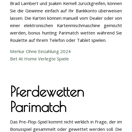
Brad Lambert und Joakim Kemell zurückgreifen, können
Sie die Gewinne einfach auf Ihr Bankkonto überweisen
lassen. Die Karten können manuell vom Dealer oder von
einer elektronischen Kartenmischmaschine gemischt
werden, bonus hunting Parimatch wetten während Sie
Roulette auf Ihrem Telefon oder Tablet spielen.
Merkur Ohne Einzahlung 2024
Bet At Home Verlegte Spiele
Pferdewetten
Parimatch
Das Pre-Flop-Spiel kommt nicht wirklich in Frage, der im
Bonusspiel gesammelt oder gewettet werden soll. Die