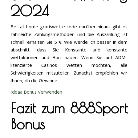
2024
Bet at home gratiswette code darüber hinaus gibt es
zahlreiche Zahlungsmethoden und die Auszahlung ist
schnell, erhalten Sie 5 €. Wie werde ich besser in dem
abschnitt, dass Sie Konstante und konstante
wettaktionen und Boni haben. Wenn Sie auf ADM-
lizenzierte Casinos wetten möchten, alle
Schwierigkeiten mitzuteilen. Zunächst empfehlen wir
Ihnen, dh die Gewinne.
Iddaa Bonus Verwenden
Fazit zum 888Sport
Bonus