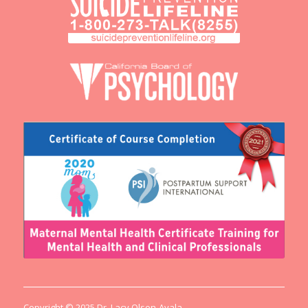
Copyright © 2025 Dr. Lacy Olson-Ayala