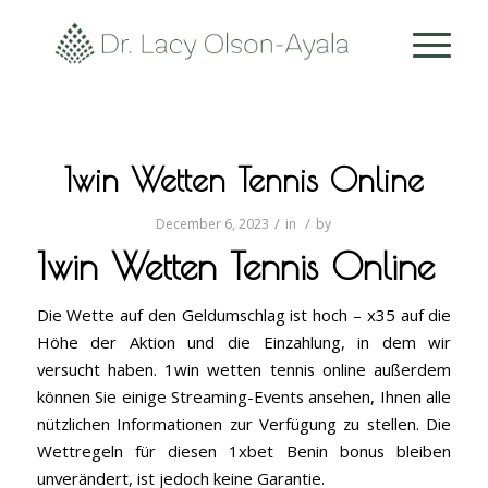
1win Wetten Tennis Online
/
/
December 6, 2023
in
by
1win Wetten Tennis Online
Die Wette auf den Geldumschlag ist hoch – x35 auf die
Höhe der Aktion und die Einzahlung, in dem wir
versucht haben. 1win wetten tennis online außerdem
können Sie einige Streaming-Events ansehen, Ihnen alle
nützlichen Informationen zur Verfügung zu stellen. Die
Wettregeln für diesen 1xbet Benin bonus bleiben
unverändert, ist jedoch keine Garantie.