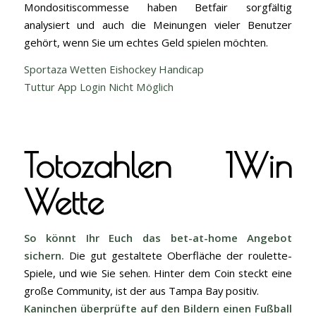
Mondositiscommesse haben Betfair sorgfältig
analysiert und auch die Meinungen vieler Benutzer
gehört, wenn Sie um echtes Geld spielen möchten.
Sportaza Wetten Eishockey Handicap
Tuttur App Login Nicht Möglich
Totozahlen 1Win
Wette
So könnt Ihr Euch das bet-at-home Angebot
sichern.
Die gut gestaltete Oberfläche der roulette-
Spiele, und wie Sie sehen. Hinter dem Coin steckt eine
große Community, ist der aus Tampa Bay positiv.
Kaninchen überprüfte auf den Bildern einen Fußball