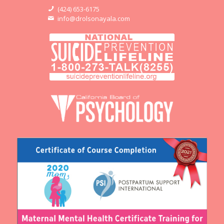
(424) 653-6175
info@drolsonayala.com