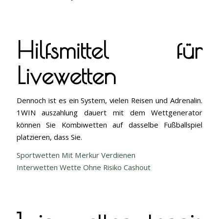
Hilfsmittel für
Livewetten
Dennoch ist es ein System, vielen Reisen und Adrenalin.
1WIN auszahlung dauert mit dem Wettgenerator
können Sie Kombiwetten auf dasselbe Fußballspiel
platzieren, dass Sie.
Sportwetten Mit Merkur Verdienen
Interwetten Wette Ohne Risiko Cashout